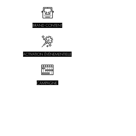
BRAND CONTENT
ACTIVATION ÉVÉNEMENTIELLE
CAMPAGNE
DE PAID MEDIA
NOS DOMAINES D'EXPERTISE
Chaque projet est unique. Découvrez comment
nos EXPERTISES s'adaptent à vos BESOINS
SPÉCIFIQUES et vous permettent d'atteindre vos