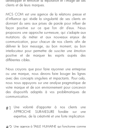
développer et renforcer la réputation et l’image de ses
clients et de leurs marques.
MCS COM est une agence de la relations presse et
d'influence qui révèle la singularité de ses clients en
donnant du sens aux prises de parole pour influer de
façon positive sur ce que l’on dit d’eux. Nous
proposons une approche sur-mesure, qui s’adapte aux
mutations du métier et aux nouveaux enjeux de
communication, pour chacun de nos clients afin de
délivrer le bon message, au bon moment, au bon
interlocuteur pour permettre de susciter une émotion
positive et de marquer les esprits auprès des
différentes cibles.
Nous croyons que pour faire rayonner une entreprise
ou une marque, nous devons faire bouger les lignes
avec des concepts singuliers et impactants. Pour cela,
nous nous appuyons sur une analyse pragmatique de
votre marque et de son environnement pour concevoir
des dispositifs adaptés à vos problématiques de
communication.
Une volonté d’apporter à nos clients une
#1
APPROCHE SUR-MESURE fondée sur une
expertise, de la créativité et une forte implication
#2
Une agence à TAILLE HUMAINE qui fonctionne comme