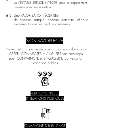
un VÉRITABLE SERVICE INTÉGRÉ pour un département
marketing ou communication
#3
Une VALORISATION ÉCLAIRÉE
de chaque marque, chaque actualité, chaque
événement dans les médias concernés
NOS SAVOIR-FAIRE
Nous mettons à votre disposition nos savoir-faire pour
CRÉER, CONNECTER et AMPLIFIER vos messages
pour CONVAINCRE et ENGAGER la conversation
avec vos publics.
RELATIONS PRESSE
& RELATIONS PUBLIQUES
CAMPAGNE D'INFLUENCE