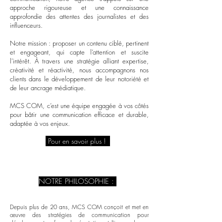
approche rigoureuse et une connaissance
approfondie des attentes des journalistes et des
influenceurs.
Notre mission : proposer un contenu ciblé, pertinent
et engageant, qui capte l’attention et suscite
l’intérêt. À travers une stratégie alliant expertise,
créativité et réactivité, nous accompagnons nos
clients dans le développement de leur notoriété et
de leur ancrage médiatique.
MCS COM, c’est une équipe engagée à vos côtés
pour bâtir une communication efficace et durable,
adaptée à vos enjeux.
Pour en savoir plus !
NOTRE PHILOSOPHIE :
UN ÉCLAIRAGE INTELLIGENT SUR
VOS MARQUES
Depuis plus de 20 ans, MCS COM conçoit et met en
œuvre des stratégies de communication pour